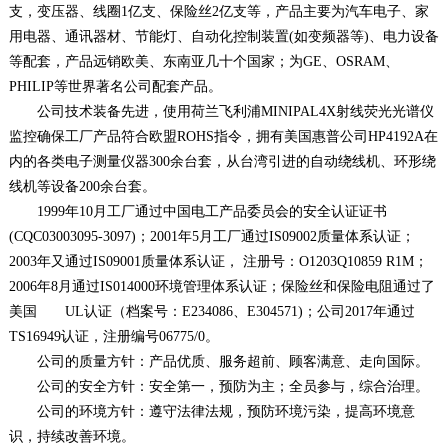
支，变压器、线圈1亿支、保险丝2亿支等，产品主要为汽车电子、家
用电器、通讯器材、节能灯、自动化控制装置(如变频器等)、电力设备
等配套，产品远销欧美、东南亚几十个国家；为GE、OSRAM、
PHILIP等世界著名公司配套产品。
公司技术装备先进，使用荷兰飞利浦MINIPAL4X射线荧光光谱仪
监控确保工厂产品符合欧盟ROHS指令，拥有美国惠普公司HP4192A在
内的各类电子测量仪器300余台套，从台湾引进的自动绕线机、环形绕
线机等设备200余台套。
1999年10月工厂通过中国电工产品委员会的安全认证证书
(CQC03003095-3097)；2001年5月工厂通过IS09002质量体系认证；
2003年又通过IS09001质量体系认证， 注册号：O1203Q10859 R1M；
2006年8月通过IS014000环境管理体系认证；保险丝和保险电阻通过了
美国 UL认证（档案号：E234086、E304571)；公司2017年通过
TS16949认证，注册编号06775/0。
公司的质量方针：产品优质、服务超前、顾客满意、走向国际。
公司的安全方针：安全第一，预防为主；全员参与，综合治理。
公司的环境方针：遵守法律法规，预防环境污染，提高环境意
识，持续改善环境。