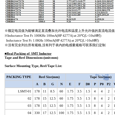
※额定电流值为能够满足直流叠加允许电流和温度上升允许值的直流电流值
※Inductance Test Fr. 100KHz 100mA(HP 4277A) at 20℃(L<10uH时)
Inductance Test Fr. 1.0KHz 100mA(HP 4277A) at 20℃(L>10uH时)
※没有完全列出所有规格,没有列于表内的电感量规格可联系我们定制
■Real Packing of SMT Inductor
Tape and Reel Dimensions:(unit:mm)
Surface Mounting Type, Reel/Tape List:
PACKING
TYPE
Reel Size(mm)
Tape Size(mm)
A
B
G
N
E
F
D0
P
P0
P2
LSMT-01
178
11
8.5
60
1.75
3.5
1.5
4
4
2
02
178
15
12.5
60
1.75
5.5
1.5
8
4
2
03
178
15
12.5
60
1.75
5.5
1.5
8
4
2
04
330
17
12.5
100
1.75
5.5
1.5
8
4
2