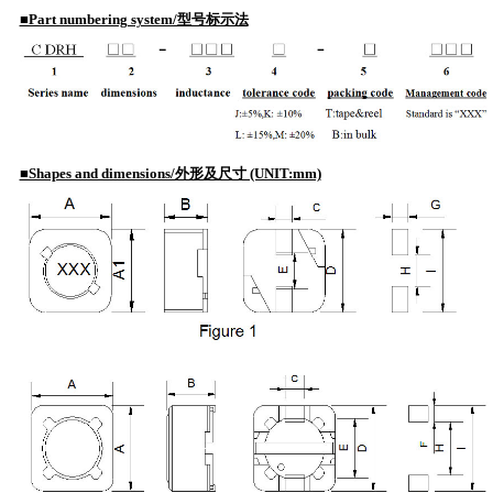
■Part numbering system/型号标示法
■Shapes and dimensions/外形及尺寸 (UNIT:mm)