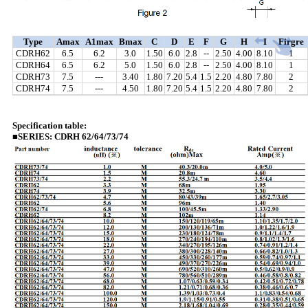
T
ype
Amax
A
1
max
Bmax
C
D
E
F
G
H
I
Firgre
CDRH62
6.5
6.2
3.0
1.50
6.0
2.8
--
2.50
4.00
8.10
1
CDRH64
6.5
6.2
5.0
1.50
6.0
2.8
--
2.50
4.00
8.10
1
CDRH73
7.5
---
3.40
1.80
7.20
5.4
1.5
2.20
4.80
7.80
2
CDRH74
7.5
---
4.50
1.80
7.20
5.4
1.5
2.20
4.80
7.80
2
Specification table:
■SERIES: CDRH 62/64/73/74