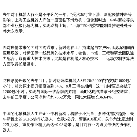
去年对于机器人行业是不平凡的一年。“受汽车行业下滑、新冠疫情冲击等
影响，上海工业机器人产值一度面临下滑危机，但像新时达、中科新松等头
部企业积极化危为机，实现逆势上扬。”上海市经信委智能制造推进处处长
韩大东表示。
面对疫情带来的面对面沟通难，新时达在工厂搭建起与客户应用现场相同的
应用场景，对标国际一线品牌的技术水平，销售、市场、工程和研发团队通
力配合，取得重大技术突破，尤其是在机器人核心技术——运动控制学算法
方面取得长足进步。
防疫形势严峻的去年4月，新时达码垛机器人SP120/2400节拍突破1000包/
小时，相比原来提升幅度达到54%。9月工博会期间，这一指标更是突破了
1200包/小时，实现与国际一线品牌的并跑。新时达电气董事长纪翌透露，
去年前三季度，公司净利润约7652万元，同比大幅增长36.64%。
中国的七轴机器人生产企业中科新松，着眼于小批量、多样化需求趋势，去
年新推出的GCR5协作机器人，负载5公斤、臂展910毫米、关节角速度达到
225度/秒、重复作业精度高达±0.03毫米，是目前行业内速度最快的协作机
器人。