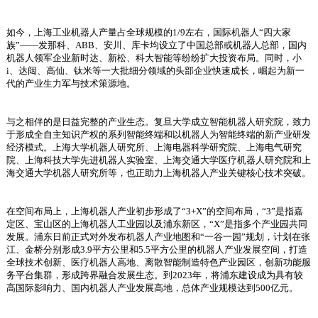
如今，上海工业机器人产量占全球规模的1/9左右，国际机器人“四大家
族”——发那科、ABB、安川、库卡均设立了中国总部或机器人总部，国内
机器人领军企业新时达、新松、科大智能等纷纷扩大投资布局。同时，小
i、达闼、高仙、钛米等一大批细分领域的头部企业快速成长，崛起为新一
代的产业生力军与技术策源地。
与之相伴的是日益完整的产业生态。复旦大学成立智能机器人研究院，致力
于形成全自主知识产权的系列智能终端和以机器人为智能终端的新产业研发
经济模式。上海大学机器人研究所、上海电器科学研究院、上海电气研究
院、上海科技大学先进机器人实验室、上海交通大学医疗机器人研究院和上
海交通大学机器人研究所等，也正助力上海机器人产业关键核心技术突破。
在空间布局上，上海机器人产业初步形成了“3+X”的空间布局，“3”是指嘉
定区、宝山区的上海机器人工业园以及浦东新区，“X”是指多个产业园共同
发展。浦东日前正式对外发布机器人产业地图和“一谷一园”规划，计划在张
江、金桥分别形成3.9平方公里和5.5平方公里的机器人产业发展空间，打造
全球技术创新、医疗机器人高地、离散智能制造特色产业园区，创新功能服
务平台集群，形成跨界融合发展生态。到2023年，将浦东建设成为具有较
高国际影响力、国内机器人产业发展高地，总体产业规模达到500亿元。