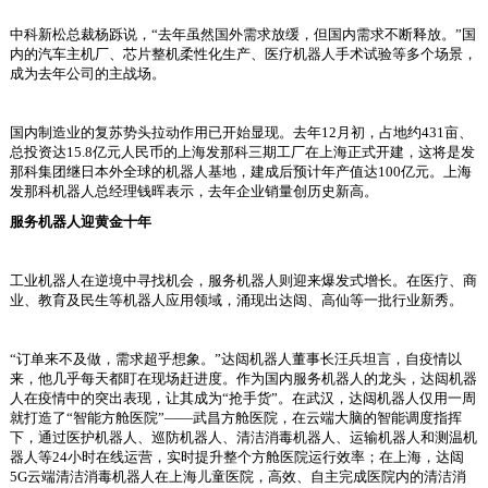
中科新松总裁杨跞说，“去年虽然国外需求放缓，但国内需求不断释放。”国
内的汽车主机厂、芯片整机柔性化生产、医疗机器人手术试验等多个场景，
成为去年公司的主战场。
国内制造业的复苏势头拉动作用已开始显现。去年12月初，占地约431亩、
总投资达15.8亿元人民币的上海发那科三期工厂在上海正式开建，这将是发
那科集团继日本外全球的机器人基地，建成后预计年产值达100亿元。上海
发那科机器人总经理钱晖表示，去年企业销量创历史新高。
服务机器人迎黄金十年
工业机器人在逆境中寻找机会，服务机器人则迎来爆发式增长。在医疗、商
业、教育及民生等机器人应用领域，涌现出达闼、高仙等一批行业新秀。
“订单来不及做，需求超乎想象。”达闼机器人董事长汪兵坦言，自疫情以
来，他几乎每天都盯在现场赶进度。作为国内服务机器人的龙头，达闼机器
人在疫情中的突出表现，让其成为“抢手货”。在武汉，达闼机器人仅用一周
就打造了“智能方舱医院”——武昌方舱医院，在云端大脑的智能调度指挥
下，通过医护机器人、巡防机器人、清洁消毒机器人、运输机器人和测温机
器人等24小时在线运营，实时提升整个方舱医院运行效率；在上海，达闼
5G云端清洁消毒机器人在上海儿童医院，高效、自主完成医院内的清洁消