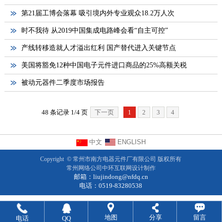
第21届工博会落幕 吸引境内外专业观众18.2万人次
时不我待 从2019中国集成电路峰会看“自主可控”
产线转移造就人才溢出红利 国产替代进入关键节点
美国将豁免12种中国电子元件进口商品的25%高额关税
被动元器件二季度市场报告
48 条记录 1/4 页
下一页
1
2
3
4
中文
ENGLISH
Copyright ©
常州市南方电器元件厂有限公司
版权所有
常州网络公司
中环互联网设计制作
邮箱：
liujindong@nfdq.cn
电话：0519-83280538
地图
分享
留言
电话
QQ