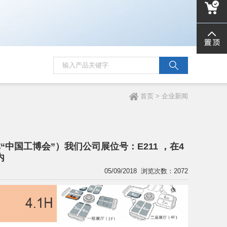
8328053
liujind
首页
> 企业新闻
“中国工博会”）我们公司展位号：E211 ，在4
内
05/09/2018
浏览次数：2072