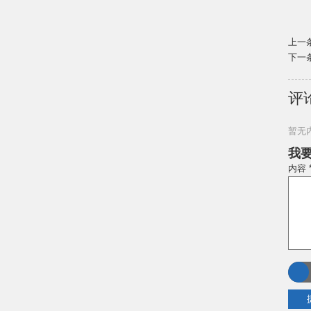
上一
下一
评
暂无
我
内容 