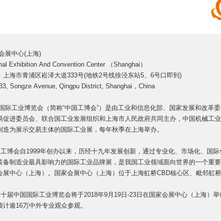
会展中心(上海)
nal Exhibition And Convention Center （Shanghai）
：上海市青浦区崧泽大道333号(地铁2号线徐泾东站5、6号口即到)
33, Songze Avenue, Qingpu District, Shanghai，China
国际工业博览会（简称“中国工博会”）是由工业和信息化部、国家发展和改革
易促进委员会、联合国工业发展组织和上海市人民政府共同主办，中国机械工业
制造为展示交易主体的国际工业展，每年秋季在上海举办。
工博会自1999年创办以来，历经十九年发展创新，通过专业化、市场化、国际
装备制造业最具影响力的国际工业品牌展，是我国工业领域面向世界的一个重要窗
会展中心（上海）。国家会展中心（上海）位于上海虹桥CBD核心区、毗邻虹
十届中国国际工业博览会将于2018年9月19日-23日在国家会展中心（上海）举
预计逾16万中外专业观众参观。